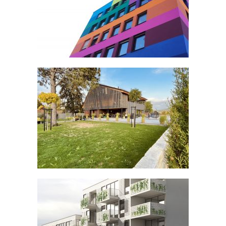
VERWALTUNG IN ROTTWEIL-
NEUKIRCH DEUTSCHLAND
STUDIERENDENWERK STUTTGART
FASSADE
HAUS KM ROTTWEIL