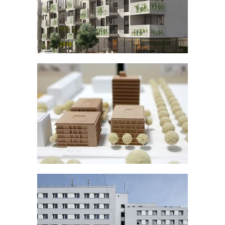
WETTBEWERB SONNENRAIN
SCHWÄBISCH HALL / WOLF
ARCHITEKTEN & INGENIEURE
STUDENTENWOHNANLAGE
CAMPUS KÖNIGSALLEE