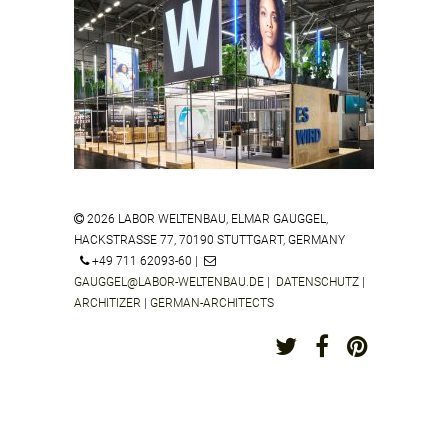
ZEISS VISION CENTER PEARLAND /
HOUSTON TX US
2026 LABOR WELTENBAU, ELMAR GAUGGEL,
HACKSTRASSE 77, 70190 STUTTGART, GERMANY
WALDMANN TRADE SHOW
+49 711 62093-60 |
ORGATEC DÜSSELDORF GERMANY
GAUGGEL@LABOR-WELTENBAU.DE
|
DATENSCHUTZ
|
ARCHITIZER
|
GERMAN-ARCHITECTS