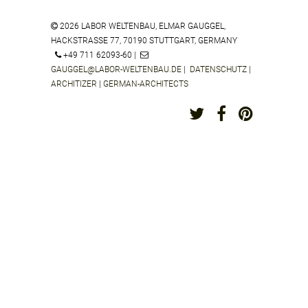
2026 LABOR WELTENBAU, ELMAR GAUGGEL,
HACKSTRASSE 77, 70190 STUTTGART, GERMANY
ADLERQUARTIERE FRANKFURT AM
+49 711 62093-60 |
MAIN
GAUGGEL@LABOR-WELTENBAU.DE
|
DATENSCHUTZ
|
ARCHITIZER
|
GERMAN-ARCHITECTS